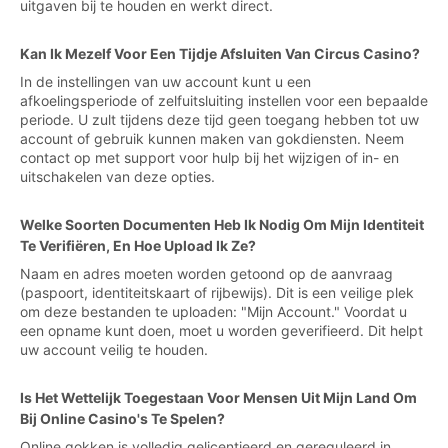
uitgaven bij te houden en werkt direct.
Kan Ik Mezelf Voor Een Tijdje Afsluiten Van Circus Casino?
In de instellingen van uw account kunt u een
afkoelingsperiode of zelfuitsluiting instellen voor een bepaalde
periode. U zult tijdens deze tijd geen toegang hebben tot uw
account of gebruik kunnen maken van gokdiensten. Neem
contact op met support voor hulp bij het wijzigen of in- en
uitschakelen van deze opties.
Welke Soorten Documenten Heb Ik Nodig Om Mijn Identiteit
Te Verifiëren, En Hoe Upload Ik Ze?
Naam en adres moeten worden getoond op de aanvraag
(paspoort, identiteitskaart of rijbewijs). Dit is een veilige plek
om deze bestanden te uploaden: "Mijn Account." Voordat u
een opname kunt doen, moet u worden geverifieerd. Dit helpt
uw account veilig te houden.
Is Het Wettelijk Toegestaan Voor Mensen Uit Mijn Land Om
Bij Online Casino's Te Spelen?
Online gokken is volledig gelicentieerd en gereguleerd in