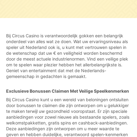
Bij Circus Casino is verantwoordelijk gokken een belangrijk
onderdeel van alles wat ze doen. Wat uw ervaringsniveau als
speler uit Nederland ook is, u kunt met vertrouwen spelen in
de wetenschap dat uw € en veiligheid worden beschermd
door de meest actuele industrienormen. Vind een veilige plek
om te spelen waar plezier hebben het allerbelangrijkste is.
Geniet van entertainment dat met de Nederlands-
gemeenschap in gedachten is gemaakt.
Exclusieve Bonussen Claimen Met Veilige Speelkenmerken
Bij Circus Casino kunt u een wereld van beloningen ontsluiten
door bonussen te claimen die zijn ontworpen om u gelukkiger
te maken terwijl uw gezondheid vooropstaat. Er zijn speciale
aanbiedingen voor zowel nieuwe als bestaande spelers, zoals
welkomstpakketten, gratis spins en cashback-aanbiedingen.
Deze aanbiedingen zijn ontworpen om u meer waarde te
geven en hebben duidelijke, verantwoord spelen-kenmerken