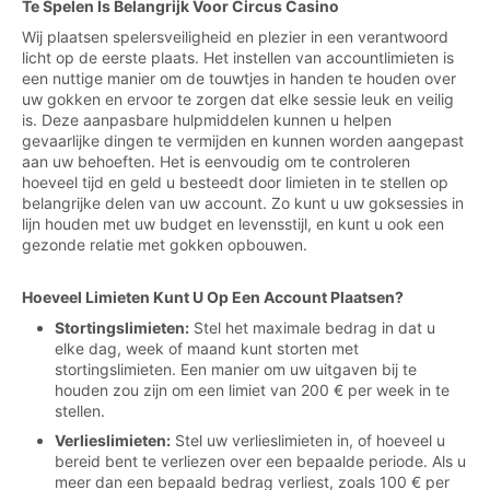
Te Spelen Is Belangrijk Voor Circus Casino
Wij plaatsen spelersveiligheid en plezier in een verantwoord
licht op de eerste plaats. Het instellen van accountlimieten is
een nuttige manier om de touwtjes in handen te houden over
uw gokken en ervoor te zorgen dat elke sessie leuk en veilig
is. Deze aanpasbare hulpmiddelen kunnen u helpen
gevaarlijke dingen te vermijden en kunnen worden aangepast
aan uw behoeften. Het is eenvoudig om te controleren
hoeveel tijd en geld u besteedt door limieten in te stellen op
belangrijke delen van uw account. Zo kunt u uw goksessies in
lijn houden met uw budget en levensstijl, en kunt u ook een
gezonde relatie met gokken opbouwen.
Hoeveel Limieten Kunt U Op Een Account Plaatsen?
Stortingslimieten:
Stel het maximale bedrag in dat u
elke dag, week of maand kunt storten met
stortingslimieten. Een manier om uw uitgaven bij te
houden zou zijn om een limiet van 200 € per week in te
stellen.
Verlieslimieten:
Stel uw verlieslimieten in, of hoeveel u
bereid bent te verliezen over een bepaalde periode. Als u
meer dan een bepaald bedrag verliest, zoals 100 € per