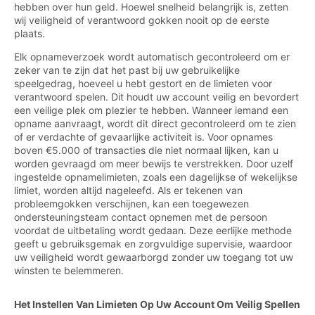
hebben over hun geld. Hoewel snelheid belangrijk is, zetten
wij veiligheid of verantwoord gokken nooit op de eerste
plaats.
Elk opnameverzoek wordt automatisch gecontroleerd om er
zeker van te zijn dat het past bij uw gebruikelijke
speelgedrag, hoeveel u hebt gestort en de limieten voor
verantwoord spelen. Dit houdt uw account veilig en bevordert
een veilige plek om plezier te hebben. Wanneer iemand een
opname aanvraagt, wordt dit direct gecontroleerd om te zien
of er verdachte of gevaarlijke activiteit is. Voor opnames
boven €5.000 of transacties die niet normaal lijken, kan u
worden gevraagd om meer bewijs te verstrekken. Door uzelf
ingestelde opnamelimieten, zoals een dagelijkse of wekelijkse
limiet, worden altijd nageleefd. Als er tekenen van
probleemgokken verschijnen, kan een toegewezen
ondersteuningsteam contact opnemen met de persoon
voordat de uitbetaling wordt gedaan. Deze eerlijke methode
geeft u gebruiksgemak en zorgvuldige supervisie, waardoor
uw veiligheid wordt gewaarborgd zonder uw toegang tot uw
winsten te belemmeren.
Het Instellen Van Limieten Op Uw Account Om Veilig Spellen