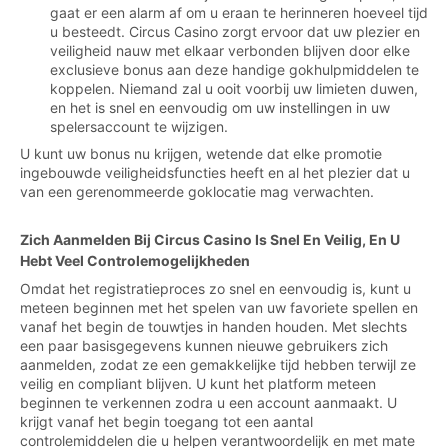
gaat er een alarm af om u eraan te herinneren hoeveel tijd
u besteedt. Circus Casino zorgt ervoor dat uw plezier en
veiligheid nauw met elkaar verbonden blijven door elke
exclusieve bonus aan deze handige gokhulpmiddelen te
koppelen. Niemand zal u ooit voorbij uw limieten duwen,
en het is snel en eenvoudig om uw instellingen in uw
spelersaccount te wijzigen.
U kunt uw bonus nu krijgen, wetende dat elke promotie
ingebouwde veiligheidsfuncties heeft en al het plezier dat u
van een gerenommeerde goklocatie mag verwachten.
Zich Aanmelden Bij Circus Casino Is Snel En Veilig, En U
Hebt Veel Controlemogelijkheden
Omdat het registratieproces zo snel en eenvoudig is, kunt u
meteen beginnen met het spelen van uw favoriete spellen en
vanaf het begin de touwtjes in handen houden. Met slechts
een paar basisgegevens kunnen nieuwe gebruikers zich
aanmelden, zodat ze een gemakkelijke tijd hebben terwijl ze
veilig en compliant blijven. U kunt het platform meteen
beginnen te verkennen zodra u een account aanmaakt. U
krijgt vanaf het begin toegang tot een aantal
controlemiddelen die u helpen verantwoordelijk en met mate