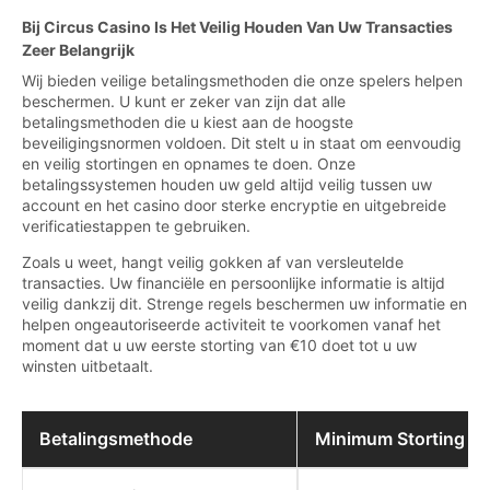
Bij Circus Casino Is Het Veilig Houden Van Uw Transacties
Zeer Belangrijk
Wij bieden veilige betalingsmethoden die onze spelers helpen
beschermen. U kunt er zeker van zijn dat alle
betalingsmethoden die u kiest aan de hoogste
beveiligingsnormen voldoen. Dit stelt u in staat om eenvoudig
en veilig stortingen en opnames te doen. Onze
betalingssystemen houden uw geld altijd veilig tussen uw
account en het casino door sterke encryptie en uitgebreide
verificatiestappen te gebruiken.
Zoals u weet, hangt veilig gokken af van versleutelde
transacties. Uw financiële en persoonlijke informatie is altijd
veilig dankzij dit. Strenge regels beschermen uw informatie en
helpen ongeautoriseerde activiteit te voorkomen vanaf het
moment dat u uw eerste storting van €10 doet tot u uw
winsten uitbetaalt.
Betalingsmethode
Minimum Storting