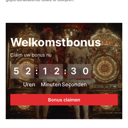
Welkomstbonus
Claim uw bonus nu
5
2
1
2
2
9
:
:
Uren
Minuten
Seconden
Bonus claimen