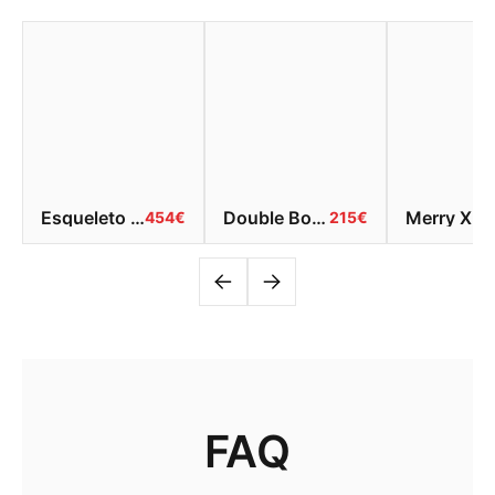
Esqueleto Explosivo
Double Bonus Poker
Merry Xm
454€
215€
FAQ