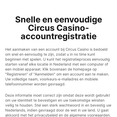
Snelle en eenvoudige
Circus Casino-
accountregistratie
Het aanmaken van een account bij Circus Casino is bedoeld
om snel en eenvoudig te zijn, zodat u in no time kunt
beginnen met spelen. U kunt het registratieproces eenvoudig
starten vanaf elke locatie in Nederland met een computer of
een mobiel apparaat. Klik bovenaan de homepage op
"Registreren" of "Aanmelden" om een account aan te maken.
Uw volledige naam, voorkeurs-e-mailadres en mobiele
telefoonnummer worden gevraagd.
Deze informatie moet correct zijn omdat deze wordt gebruikt
om uw identiteit te bevestigen en uw toekomstige winsten
veilig te houden. Stel een sterk wachtwoord in en bevestig uw
Nederlands, indien gevraagd door de wet in uw land. U gaat
akkoord met het privacybeleid en de algemene voorwaarden.