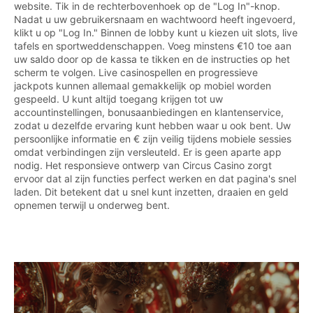
website. Tik in de rechterbovenhoek op de "Log In"-knop.
Nadat u uw gebruikersnaam en wachtwoord heeft ingevoerd,
klikt u op "Log In." Binnen de lobby kunt u kiezen uit slots, live
tafels en sportweddenschappen. Voeg minstens €10 toe aan
uw saldo door op de kassa te tikken en de instructies op het
scherm te volgen. Live casinospellen en progressieve
jackpots kunnen allemaal gemakkelijk op mobiel worden
gespeeld. U kunt altijd toegang krijgen tot uw
accountinstellingen, bonusaanbiedingen en klantenservice,
zodat u dezelfde ervaring kunt hebben waar u ook bent. Uw
persoonlijke informatie en € zijn veilig tijdens mobiele sessies
omdat verbindingen zijn versleuteld. Er is geen aparte app
nodig. Het responsieve ontwerp van Circus Casino zorgt
ervoor dat al zijn functies perfect werken en dat pagina's snel
laden. Dit betekent dat u snel kunt inzetten, draaien en geld
opnemen terwijl u onderweg bent.