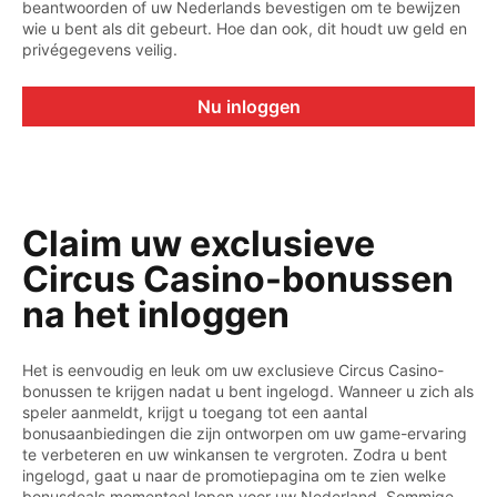
beantwoorden of uw Nederlands bevestigen om te bewijzen
wie u bent als dit gebeurt. Hoe dan ook, dit houdt uw geld en
privégegevens veilig.
Nu inloggen
Claim uw exclusieve
Circus Casino-bonussen
na het inloggen
Het is eenvoudig en leuk om uw exclusieve Circus Casino-
bonussen te krijgen nadat u bent ingelogd. Wanneer u zich als
speler aanmeldt, krijgt u toegang tot een aantal
bonusaanbiedingen die zijn ontworpen om uw game-ervaring
te verbeteren en uw winkansen te vergroten. Zodra u bent
ingelogd, gaat u naar de promotiepagina om te zien welke
bonusdeals momenteel lopen voor uw Nederland. Sommige