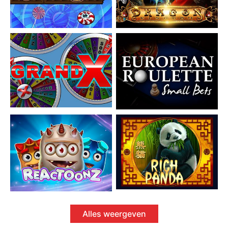
Alles weergeven