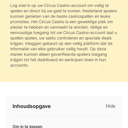
Log snel in op uw Circus Casino-account om veilig te
spelen en direct bij uw geld te komen. Nederland spelers
kunnen genieten van de beste casinospellen en leuke
promoties. Het Circus Casino is een geweldige plek om
plezier te hebben en vermaakt te worden. Veilige en
eenvoudige toegang tot uw Circus Casino-account laat u
spellen spelen, uw saldo controleren en speciale deals
krijgen. Inloggen gebeurt op een veilig platform dat de
informatie van elke gebruiker veilig houdt. Op deze
manier kunnen alleen geverifieerde spelers toegang
krijgen tot het dashboard en aankopen doen in hun
accounts.
Inhoudsopgave
Hide
Om in te loggen